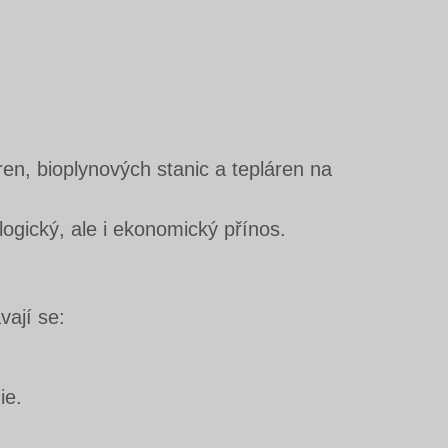
ren, bioplynových stanic a tepláren na
ogický, ale i ekonomický přínos.
vají se:
ie.