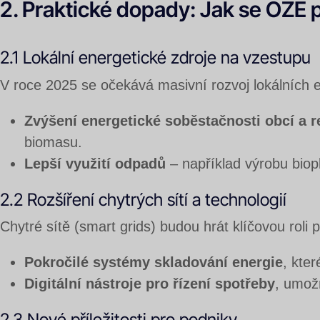
2. Praktické dopady: Jak se OZE 
2.1 Lokální energetické zdroje na vzestupu
V roce 2025 se očekává masivní rozvoj lokálních e
Zvýšení energetické soběstačnosti obcí a 
biomasu.
Lepší využití odpadů
– například výrobu biop
2.2 Rozšíření chytrých sítí a technologií
Chytré sítě (smart grids) budou hrát klíčovou roli
Pokročilé systémy skladování energie
, kter
Digitální nástroje pro řízení spotřeby
, umožň
2.3 Nové příležitosti pro podniky