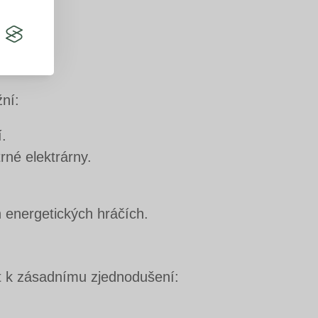
ní:
.
rné elektrárny.
h energetických hráčích.
ít k zásadnímu zjednodušení: