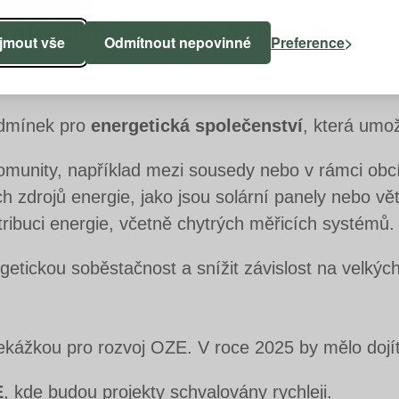
 efektivitě a decentralizaci
ijmout vše
Odmítnout nepovinné
Preference
odmínek pro
energetická společenství
, která umož
omunity, například mezi sousedy nebo v rámci obcí
h zdrojů energie, jako jsou solární panely nebo vět
tribuci energie, včetně chytrých měřicích systémů.
getickou soběstačnost a snížit závislost na velkýc
řekážkou pro rozvoj OZE. V roce 2025 by mělo doj
E
, kde budou projekty schvalovány rychleji.