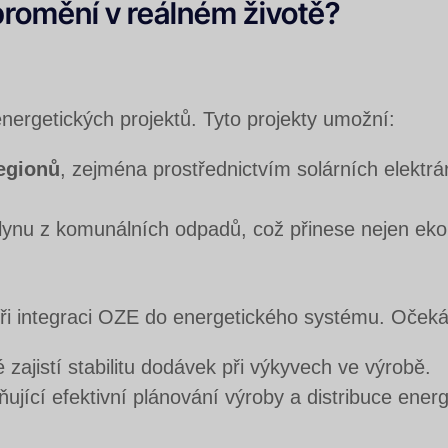
promění v reálném životě?
nergetických projektů. Tyto projekty umožní:
regionů
, zejména prostřednictvím solárních elektrá
lynu z komunálních odpadů, což přinese nejen ekol
 při integraci OZE do energetického systému. Očeká
é zajistí stabilitu dodávek při výkyvech ve výrobě.
ující efektivní plánování výroby a distribuce energ