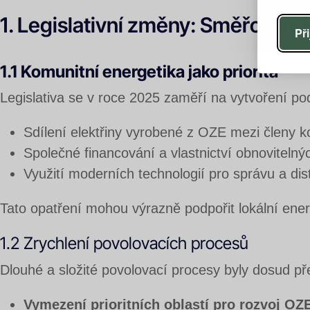
1. Legislativní změny: Směřování k
Př
1.1 Komunitní energetika jako priorita
Legislativa se v roce 2025 zaměří na vytvoření p
Sdílení elektřiny vyrobené z OZE mezi členy k
Společné financování a vlastnictví obnovitelnýc
Využití moderních technologií pro správu a dis
Tato opatření mohou výrazně podpořit lokální ener
1.2 Zrychlení povolovacích procesů
Dlouhé a složité povolovací procesy byly dosud p
Vymezení prioritních oblastí pro rozvoj OZ