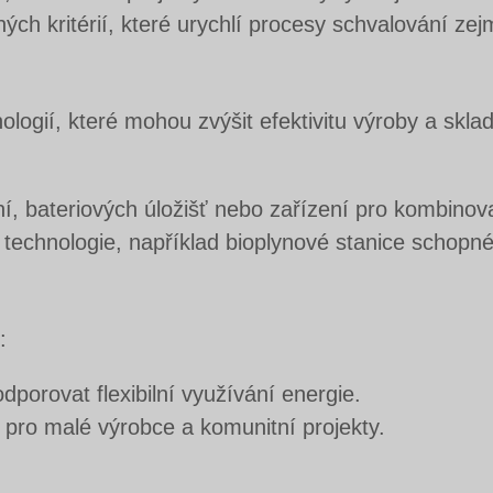
h kritérií, které urychlí procesy schvalování zej
logií, které mohou zvýšit efektivitu výroby a skl
, bateriových úložišť nebo zařízení pro kombinova
í technologie, například bioplynové stanice schop
:
dporovat flexibilní využívání energie.
ny pro malé výrobce a komunitní projekty.