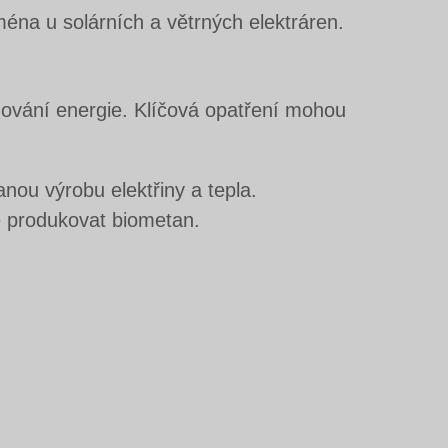
ména u solárních a větrných elektráren.
adování energie. Klíčová opatření mohou
nou výrobu elektřiny a tepla.
né produkovat biometan.