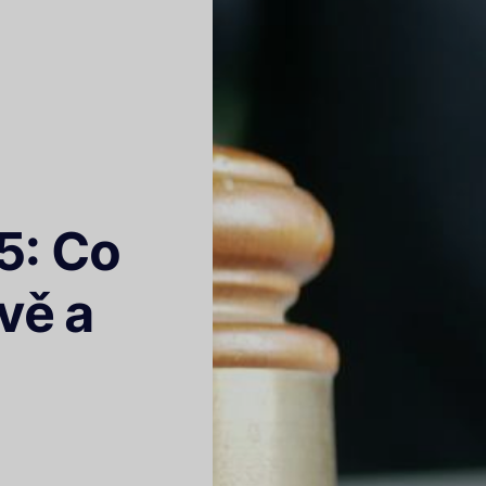
5: Co
ivě a