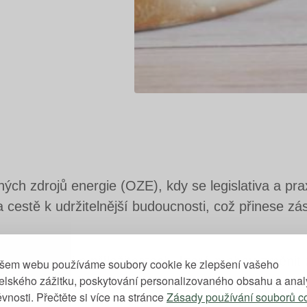
ných zdrojů energie (OZE), kdy se legislativa a pra
a cestě k udržitelnější budoucnosti, což přinese z
logiích, ale i o příležitostech, které mohou změni
šem webu používáme soubory cookie ke zlepšení vašeho
telského zážitku, poskytování personalizovaného obsahu a ana
ede klíčovými novinkami, výzvami i potenciálem, kt
vnosti. Přečtěte si více na stránce
Zásady používání souborů c