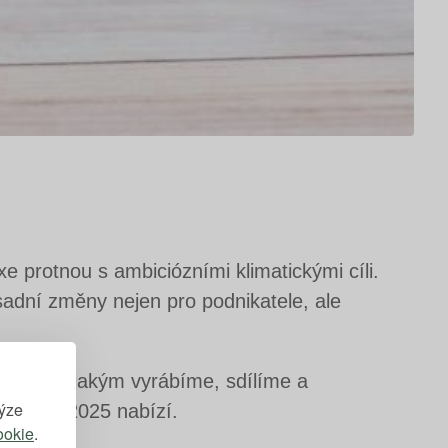
xe protnou s ambiciózními klimatickými cíli.
ásadní změny nejen pro podnikatele, ale
t způsob, jakým vyrábíme, sdílíme a
lýze
erý rok 2025 nabízí.
ookie
.