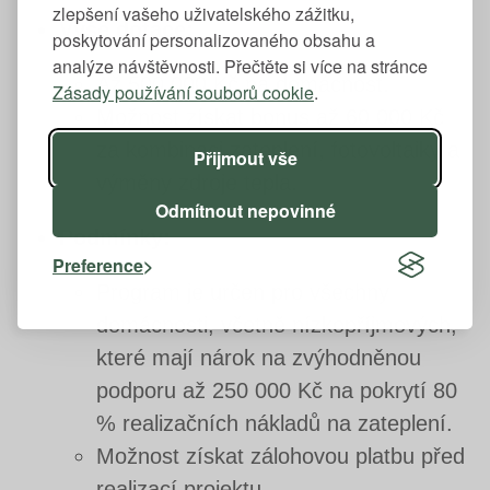
zlepšení vašeho uživatelského zážitku,
Výše dotace:
poskytování personalizovaného obsahu a
analýze návštěvnosti. Přečtěte si více na stránce
Až 500 000 Kč na domácnost.
Zásady používání souborů cookie
.
Možnost získat bonus až 60 000 Kč
za kombinaci zateplení, fotovoltaiky a
Přijmout vše
výměny zdroje tepla.
Odmítnout nepovinné
Podmínky:
Preference
Program je určen pro všechny
domácnosti, včetně nízkopříjmových,
které mají nárok na zvýhodněnou
podporu až 250 000 Kč na pokrytí 80
% realizačních nákladů na zateplení.
Možnost získat zálohovou platbu před
realizací projektu.