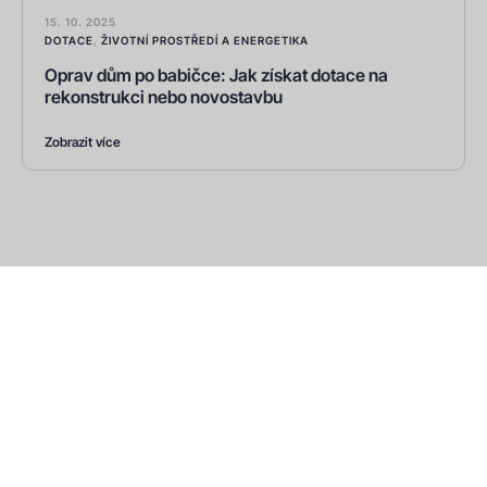
15. 10. 2025
DOTACE
,
ŽIVOTNÍ PROSTŘEDÍ A ENERGETIKA
Oprav dům po babičce: Jak získat dotace na
rekonstrukci nebo novostavbu
Zobrazit více
Máte dotaz nebo zájem o
spolupráci? Kontaktujte nás!