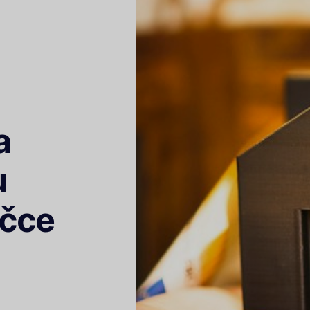
a
u
ičce