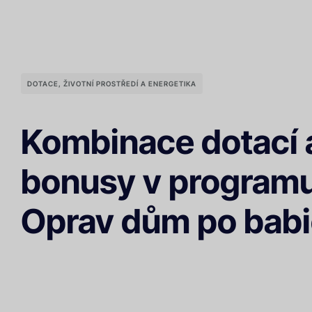
DOTACE
,
ŽIVOTNÍ PROSTŘEDÍ A ENERGETIKA
Kombinace dotací 
bonusy v program
Oprav dům po bab