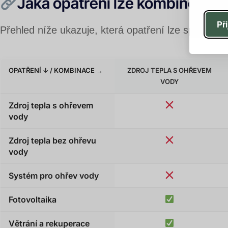
Jaká opatření lze kombinovat?
Př
Přehled níže ukazuje, která opatření lze spojit 
OPATŘENÍ ↓ / KOMBINACE →
ZDROJ TEPLA S OHŘEVEM
VODY
Zdroj tepla s ohřevem
vody
Zdroj tepla bez ohřevu
vody
Systém pro ohřev vody
Fotovoltaika
Větrání a rekuperace