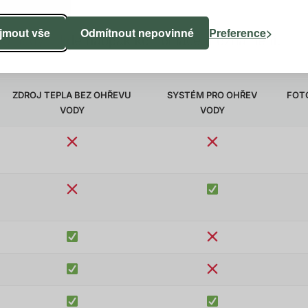
ijmout vše
Odmítnout nepovinné
Preference
dohromady a kde naopak kombinace možná není.
ZDROJ TEPLA BEZ OHŘEVU
SYSTÉM PRO OHŘEV
FOT
VODY
VODY