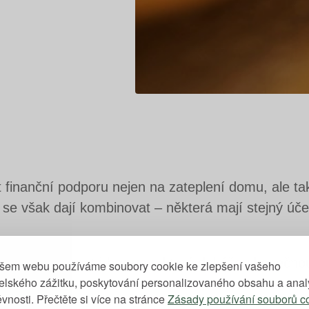
finanční podporu nejen na zateplení domu, ale tak
se však dají kombinovat – některá mají stejný úče
, můžete čerpat i
bonusy
, které dokážou konečnou
šem webu používáme soubory cookie ke zlepšení vašeho
telského zážitku, poskytování personalizovaného obsahu a ana
vnosti. Přečtěte si více na stránce
Zásady používání souborů c