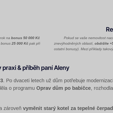
Re
árok na
bonus 50 000 Kč
Pokud se vaše nemovitost nach
e, bonus
25 000 Kč
pak při
znevýhodněných oblastí,
obdržíte +
ostatní bonusy). Mezi příklady takový
v praxi & příběh paní Aleny
03
. Po dvaceti letech už dům potřebuje modernizaci 
ěděla o programu
Oprav dům po babičce
, rozhodla
a zároveň
vyměnit starý kotel za tepelné čerpad