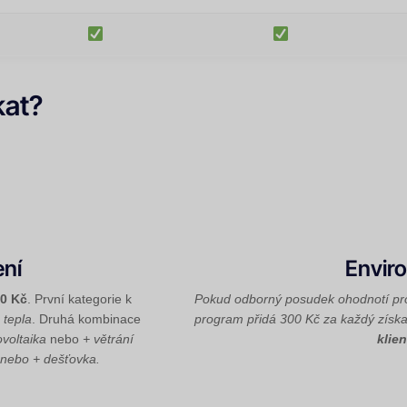
kat?
ení
Envir
00 Kč
. První kategorie k
Pokud odborný posudek ohodnotí proje
 tepla
. Druhá kombinace
program přidá 300 Kč za každý získ
ovoltaika
nebo
+ větrání
klien
nebo
+ dešťovka
.