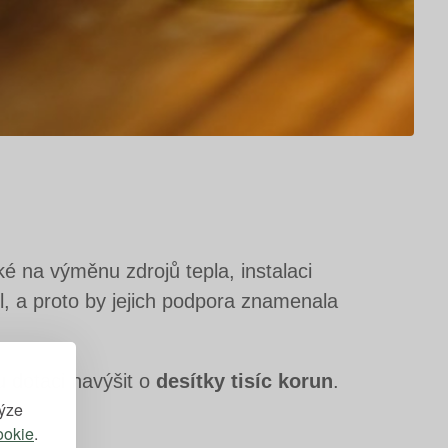
é na výměnu zdrojů tepla, instalaci
l, a proto by jejich podpora znamenala
 dotaci navýšit o
desítky tisíc korun
.
lýze
ookie
.