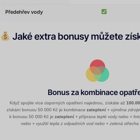
Předehřev vody
Jaké extra bonusy můžete zís
Bonus za kombinace opatř
Když spojíte více úsporných opatření najednou, získáte až
100.0
získání bonusu 50 000 Kč je kombinace
zateplení
+
výměna zdroje
k bonusu 50 000 Kč je
zateplení
+ příprava teplé vody
nebo
+ fot
nebo
+ využití tepla z odpadních vod
nebo
+ zelená střecha